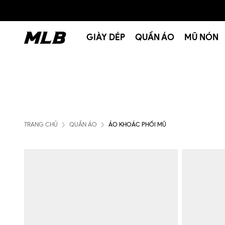
GIÀY DÉP
QUẦN ÁO
MŨ NÓN
TRANG CHỦ
QUẦN ÁO
ÁO KHOÁC PHỐI MŨ